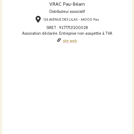
VRAC Pau-Béarn
Distributeur associatif
126 AVENUE DES LILAS - 64000 Pau
SIRET
:
92777121200028
Association déclarée. Entreprise non assujettie à TVA
site web