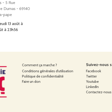
s - 5 Rue
re Dumas - 69140
la-pape
jeudi 13 août à
oût à 23h56
int-Fons
Suivez-nous su
Comment ça marche ?
e Social Arsenal
Conditions générales d'utilisation
Facebook
ns) - 5 Rue Paul
Politique de confidentialité
Twitter
Couturier - 69190
Faire un don
Youtube
ns
LinkedIn
Contactez-nous
jeudi 20 août à
oût à 23h56