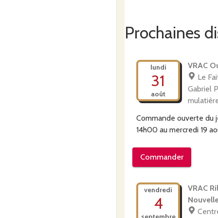
Prochaines di
VRAC Oul
lundi
31
Le Fai
Gabriel 
août
mulatièr
Commande ouverte du
14h00
au
mercredi 19 a
Commander
VRAC Ril
vendredi
4
Nouvell
Centr
septembre