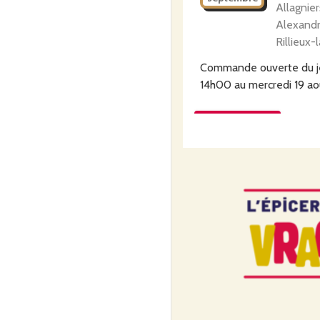
Allagnier
Alexand
Rillieux-
Commande ouverte du
14h00
au
mercredi 19 a
Commander
VRAC Sa
lundi
7
Centr
(Saint Fo
septembre
Vaillant 
Saint-fo
Commande ouverte du
14h00
au
mercredi 26 a