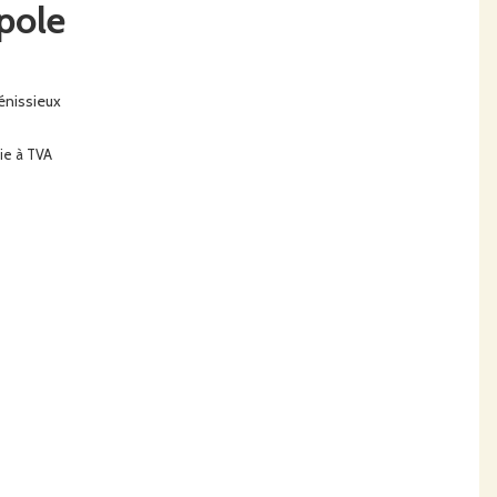
pole
énissieux
tie à TVA