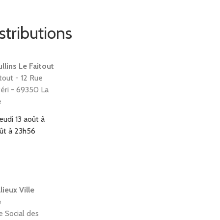
stributions
lins Le Faitout
tout - 12 Rue
Péri - 69350 La
e
jeudi 13 août à
oût à 23h56
lieux Ville
e
e Social des