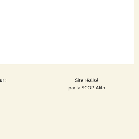
r :
Site réalisé
par la
SCOP Alilo