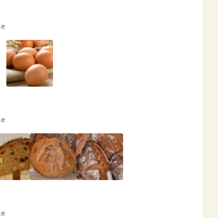
le
le
le