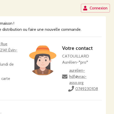
Connexion
maison !
 distribution ou faire une nouvelle commande.
 Rue
Votre contact
2141 Évin-
CATOUILLARD
Aurélien-*pro*
lundi de
aurelien-
hdf@vrac-
 carte
asso.org
0749230108
: