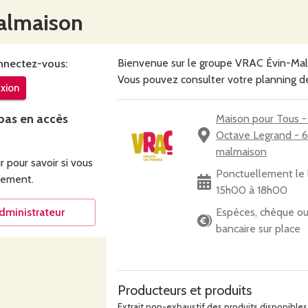
almaison
Bienvenue sur le groupe VRAC Évin-Mal
nnectez-vous:
Vous pouvez consulter votre planning de
xion
pas en accès
Maison pour Tous -
Octave Legrand - 6
malmaison
 pour savoir si vous
Ponctuellement le 
pement
.
15h00 à 18h00
administrateur
Espèces, chèque ou
bancaire sur place
Producteurs et produits
Extrait non-exhaustif des produits disponibles 