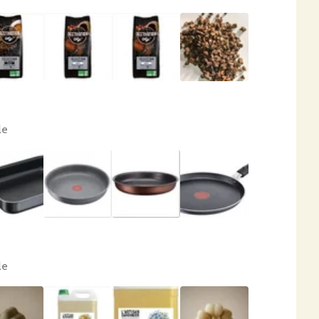
le
le