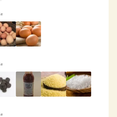
le
le
le