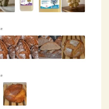
le
le